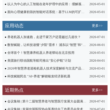
以人为中心的人工智能在老年护理中的应用： 缓解孤独感、促进社会参与及减轻认知负担
2026-05-01
面向心理健康初筛的智能对话系统：基于LLM的可扩展患者评估方法
2026-05-01
应用动态
更多>>
养老机器人加速跑，走进千家万户还需越过几道坎？
2026-07-01
数智赋能，让科技读懂“夕阳”需求！ 浦东以“智慧”和“温度”探索“智慧养老”
2026-06-01
全球首个！智慧康养机器人养老驿站在北京投用
2026-05-01
美团旅行联动国航等航司推出“安心护航”计划
2026-04-01
2026年智慧养老巡检机器人技术深度解析与主流产品应用指南
2026-03-01
科技赋能民生 “AI+养老”解锁银发经济新机遇
2026-02-01
近期热点
更多>>
会议集锦 | 第十二届智慧养老与智慧医疗发展大会圆满举行
2026-07-01
会议集锦 | 首届中国医院协会医养结合工作委员会学术年会举办
2026-07-01