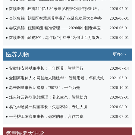
数读医养 | 狂揽544亿！30家银发科技公司年报出炉，巨头与黑马谁在抢位万亿蓝海？
2026-07-01
会议集锦 | 朝阳区智慧康养事业产业融合发展大会举办
2026-06-01
会议集锦 | 智慧赋能·精准管理 ——2026年中国老年医学学会健康管理分会学术交流会议
2026-06-01
数读医养 | 融资2亿，老年版“小红书”为何让百万银发族沉迷？
2026-06-01
医养人物
更多>>
安徽静安孙斌董事长：十年医养，智慧同行
2020-07-14
全国离退休人才网创始人陆建华： 智慧用老，卓有成效
2021-05-01
老来网董事长邱建华：“9073”，平台为先
2020-10-01
烽火祥云许欣副总经理：养老生态，智慧助力
2020-09-01
易飞华通吴一兵董事长：矢志不渝，专注大脑
2020-08-01
一号护工陈睿董事长：做对的事，合作共赢
2020-07-01
智慧医养大讲堂